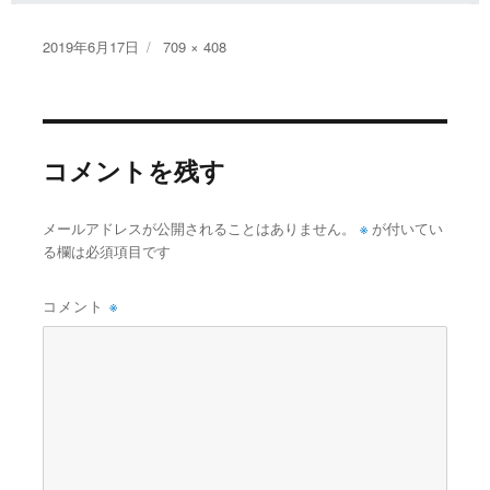
投
フ
2019年6月17日
709 × 408
稿
ル
日:
サ
イ
ズ
コメントを残す
※
メールアドレスが公開されることはありません。
が付いてい
る欄は必須項目です
コメント
※