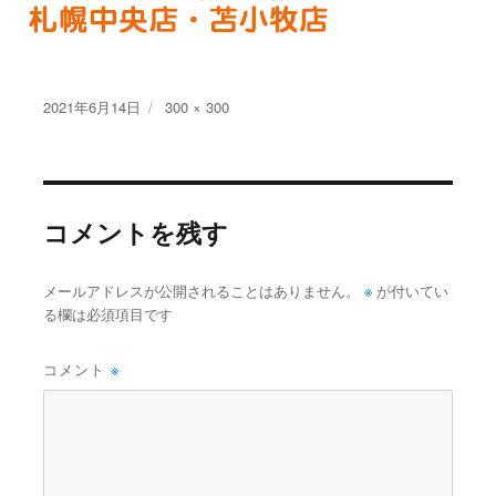
投
フ
2021年6月14日
300 × 300
稿
ル
日:
サ
イ
ズ
コメントを残す
※
メールアドレスが公開されることはありません。
が付いてい
る欄は必須項目です
コメント
※