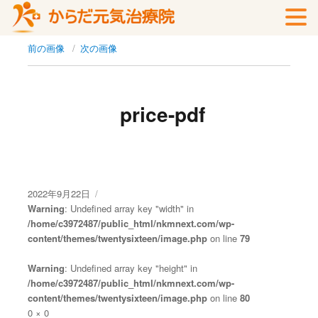
前の画像
次の画像
price-pdf
投
2022年9月22日
稿
Warning
: Undefined array key "width" in
日:
/home/c3972487/public_html/nkmnext.com/wp-
content/themes/twentysixteen/image.php
on line
79
Warning
: Undefined array key "height" in
/home/c3972487/public_html/nkmnext.com/wp-
content/themes/twentysixteen/image.php
on line
80
フ
0 × 0